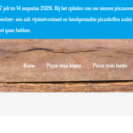
li tm 14 augustus 2026, Bij het ophalen van uw nieuwe pizzaoven k
envloer, een zak rijstestrooimeel en handgemaakte pizzabollen zodat u
unt gaan bakken.
Home
Pizza oven kopen
Pizza oven huren