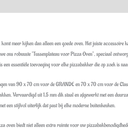
a komt meer kijken dan alleen een goede oven. Het juiste accessoire 
 we ons robuuste “Tussenplateau voor Pizza Oven”, speciaal ont
is een essentiële toevoeging voor elke pizzabakker die op zoek is naar
etingen van 90 x 70 cm voor de GRANDE en 70 x 70 cm voor de Class
abakken. Vervaardigd uit 1,5 mm dik staal en afgewerkt met een duur
met een stijlvol uiterlijk dat past bij elke moderne buitenkeuken.
zza oven biedt niet alleen extra ruimte voor uw pizzabakbenodigdheden