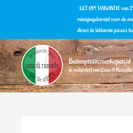
Ga
`LET OP! VAKANTIE van 27 ju
naar
reinigingsborstel voor de ov
de
direct de lekkerste pizza's k
inhoud
Buitenpizzaovenkopen.nl
is onderdeel van Casa di Ruscello