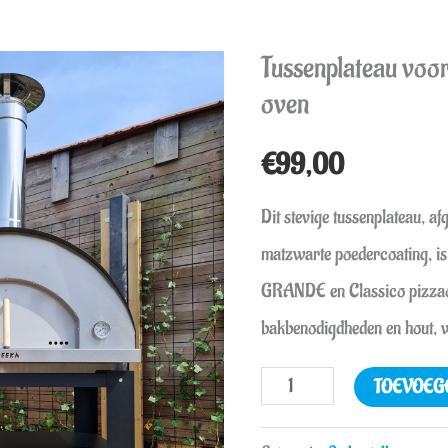
Tussenplateau vo
Tussenplateau
oven
voor
BEEK
€
99,00
GRANDE
pizza
Dit stevige tussenplateau, 
oven
matzwarte poedercoating, i
aantal
GRANDE en Classico pizzaov
bakbenodigdheden en hout, w
TOEVOEG