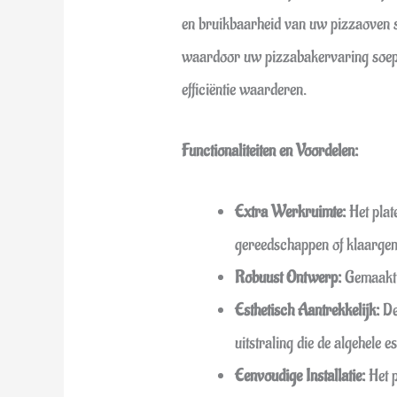
en bruikbaarheid van uw pizzaoven s
waardoor uw pizzabakervaring soepel
efficiëntie waarderen.
Functionaliteiten en Voordelen:
Extra Werkruimte:
Het plat
gereedschappen of klaargem
Robuust Ontwerp:
Gemaakt v
Esthetisch Aantrekkelijk:
De
uitstraling die de algehele 
Eenvoudige Installatie:
Het p