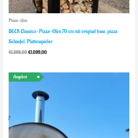
Pizza-öfen
BEEK Classico-Pizza-Ofen 70 cm mit original base, pizza
Schaufel, Plattenspieler
€
1.398,00
€
1.099,00
Ursprünglicher
Aktueller
Angebot
Preis
Preis
war:
ist:
€3.499,00
€2.999,00.