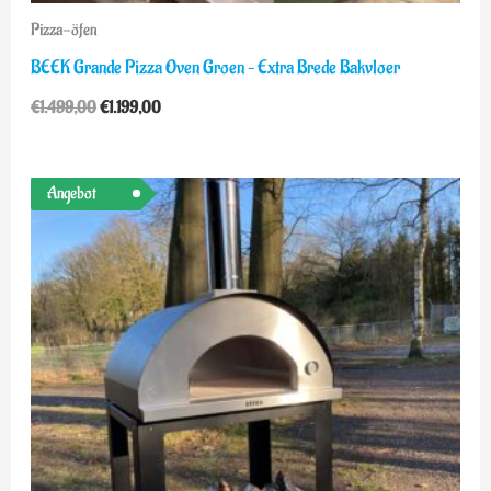
Pizza-öfen
BEEK Grande Pizza Oven Groen – Extra Brede Bakvloer
€
1.499,00
€
1.199,00
Ursprünglicher
Aktueller
Angebot
Preis
Preis
war:
ist:
€1.898,00
€1.399,00.