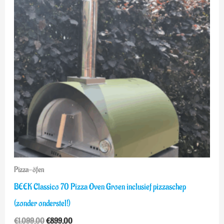
Pizza-öfen
BEEK Classico 70 Pizza Oven Groen inclusief pizzaschep
(zonder onderstel!)
€
1.099,00
€
899,00