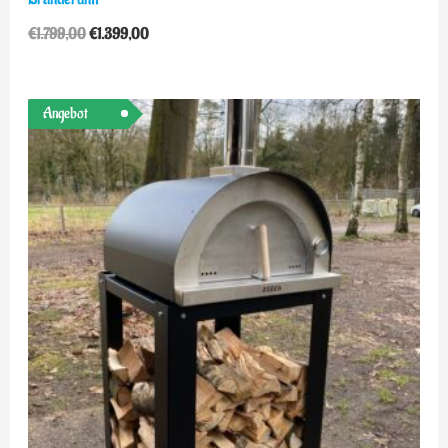
€
1.799,00
€
1.399,00
Ursprünglicher
Aktueller
Angebot
Preis
Preis
war:
ist:
€1.398,00
€1.099,00.