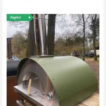
Ursprünglicher
Aktueller
Angebot
Preis
Preis
war:
ist:
€1.499,00
€1.199,00.