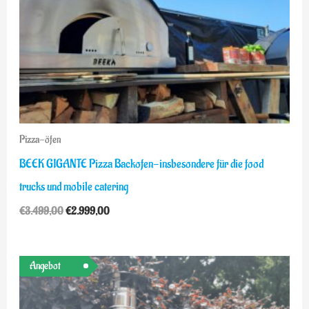
Pizza-öfen
BEEK GIGANTE Pizza Backofen-insbesondere für die food
trucks und mobile catering
€
3.499,00
€
2.999,00
Ursprünglicher
Aktueller
Angebot
Preis
Preis
war:
ist:
€1.099,00
€899,00.