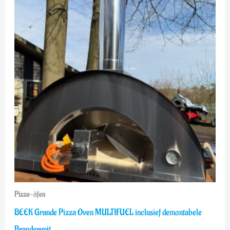
war:
ist:
€1.799,00
€1.399,00.
Pizza-öfen
BEEK Grande Pizza Oven MULTIFUEL inclusief demontabele
Branderunit