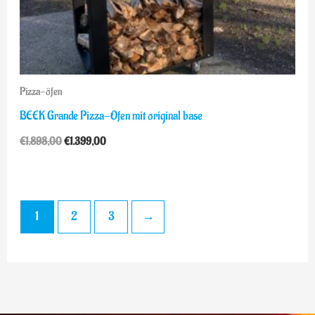
Pizza-öfen
BEEK Grande Pizza-Ofen mit original base
€
1.898,00
€
1.399,00
1
2
3
→