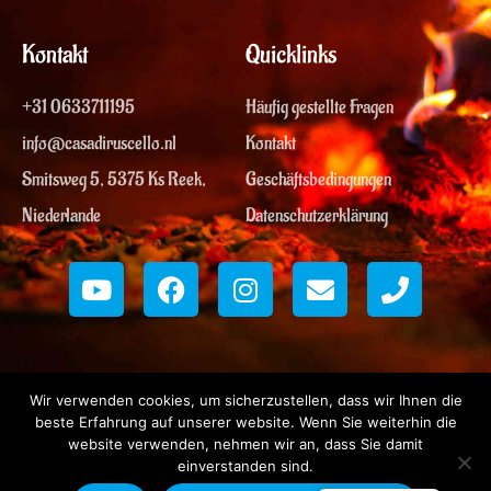
Kontakt
Quicklinks
+31 0633711195
Häufig gestellte Fragen
info@casadiruscello.nl
Kontakt
Smitsweg 5, 5375 Ks Reek,
Geschäftsbedingungen
Niederlande
Datenschutzerklärung
Y
F
I
U
T
o
a
n
m
e
u
c
s
s
l
t
e
t
c
e
u
b
a
h
f
b
o
g
l
o
Wir verwenden cookies, um sicherzustellen, dass wir Ihnen die
e
o
r
a
n
beste Erfahrung auf unserer website. Wenn Sie weiterhin die
k
a
g
website verwenden, nehmen wir an, dass Sie damit
m
einverstanden sind.
Copyright © 2026 | Casa di Ruscello