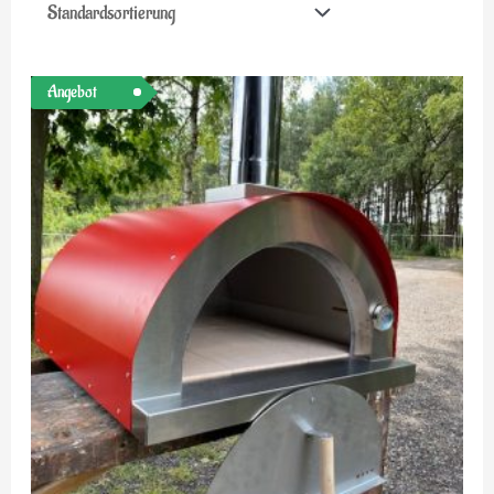
Ursprünglicher
Aktueller
Angebot
Preis
Preis
war:
ist:
€1.099,00
€799,00.