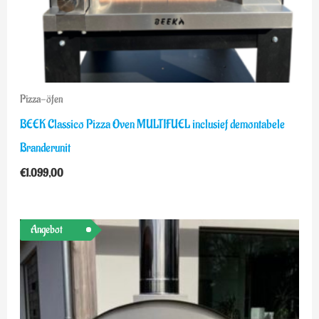
Pizza-öfen
BEEK Classico Pizza Oven MULTIFUEL inclusief demontabele
Branderunit
€
1.099,00
Preisspanne:
Angebot
€1.099,00
bis
€1.199,00