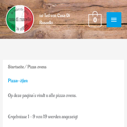
Ga
HOOF
naar
ist Teil von Casa Di
0
Ruscello
de
inhoud
Startseite
/ Pizza ovens
Pizza-öfen
Op deze pagina’s vindt u alle pizza ovens.
Ergebnisse 1 – 9 von 19 werden angezeigt