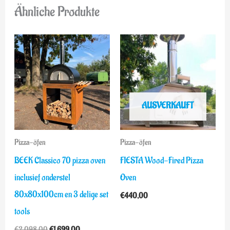
Ähnliche Produkte
Ursprünglicher
Aktueller
Preis
Preis
war:
ist:
€2.098,00
€1.699,00.
AUSVERKAUFT
Pizza-öfen
Pizza-öfen
BEEK Classico 70 pizza oven
FIESTA Wood-Fired Pizza
inclusief onderstel
Oven
80x80x100cm en 3 delige set
€
440,00
tools
€
2.098,00
€
1.699,00