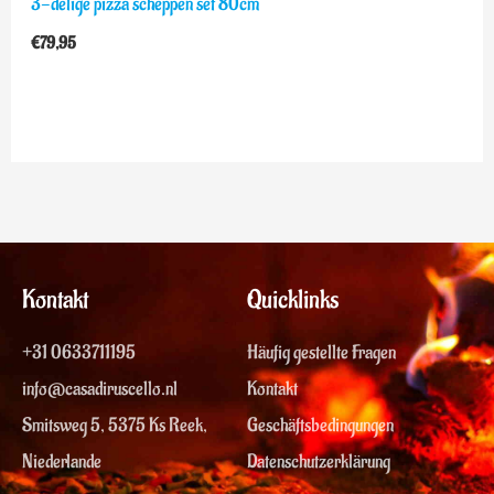
3-delige pizza scheppen set 80cm
€
79,95
Kontakt
Quicklinks
+31 0633711195
Häufig gestellte Fragen
info@casadiruscello.nl
Kontakt
Smitsweg 5, 5375 Ks Reek,
Geschäftsbedingungen
Niederlande
Datenschutzerklärung
Y
F
I
U
T