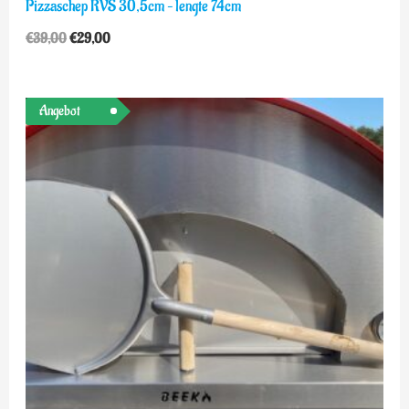
Pizzaschep RVS 30,5cm – lengte 74cm
€
39,00
€
29,00
Ursprünglicher
Aktueller
Angebot
Preis
Preis
war:
ist:
€39,00
€29,00.