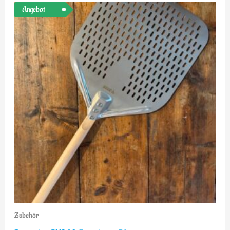
Ursprünglicher
Aktueller
Angebot
Preis
Preis
war:
ist:
€39,00
€29,00.
Zubehör