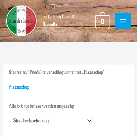
Ga
HOOF
naar
ist Teil von Casa Di
0
Ruscello
de
inhoud
Startseite
/ Produkte verschlagwortet mit „Pizzaschep“
Pizzaschep
Alle 5 Ergebnisse werden angezeigt