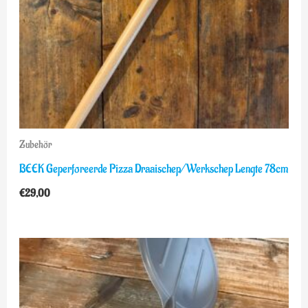
Zubehör
BEEK Geperforeerde Pizza Draaischep/Werkschep Lengte 78cm
€
29,00