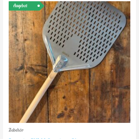
Ursprünglicher
Aktueller
Angebot
Preis
Preis
war:
ist:
€39,00
€29,00.
Zubehör