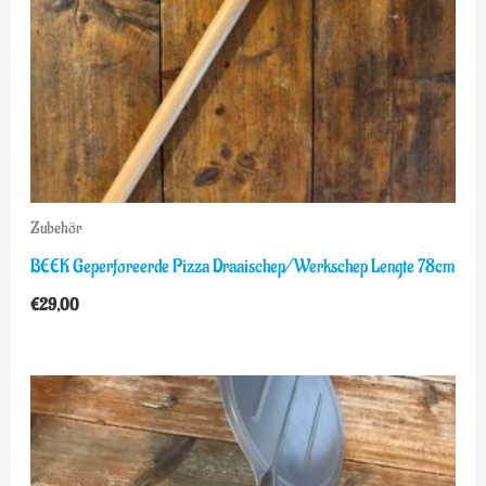
Zubehör
BEEK Geperforeerde Pizza Draaischep/Werkschep Lengte 78cm
€
29,00