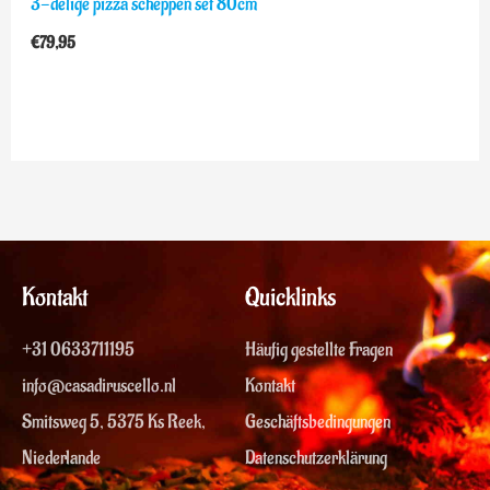
3-delige pizza scheppen set 80cm
€
79,95
Kontakt
Quicklinks
+31 0633711195
Häufig gestellte Fragen
info@casadiruscello.nl
Kontakt
Smitsweg 5, 5375 Ks Reek,
Geschäftsbedingungen
Niederlande
Datenschutzerklärung
Y
F
I
U
T