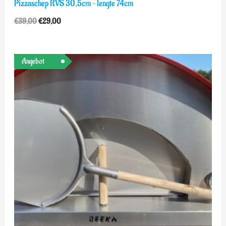
Pizzaschep RVS 30,5cm – lengte 74cm
€
39,00
€
29,00
Ursprünglicher
Aktueller
Angebot
Preis
Preis
war:
ist:
€39,00
€29,00.