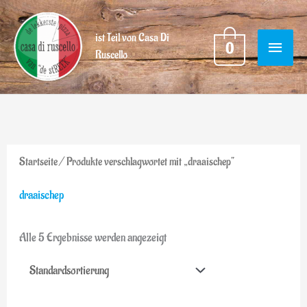
Ga
HOOF
naar
ist Teil von Casa Di
0
Ruscello
de
inhoud
Startseite
/ Produkte verschlagwortet mit „draaischep“
draaischep
Alle 5 Ergebnisse werden angezeigt