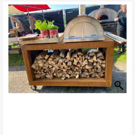
Cortenstaal
onderstel
incl.
speciale
pizzascheppen
houder
afmeting
180x80cm
met
keramisch
werkblad
van
80x80cm