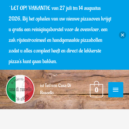
Ga
`LET OP! VAKANTIE van 27 juli tm 14 augustus
naar
2026, Bij het ophalen van uw nieuwe pizzaoven krijgt
de
u gratis een reinigingsborstel voor de ovenvloer, een
inhoud
zak rijstestrooimeel en handgemaakte pizzabollen
zodat u alles compleet heeft en direct de lekkerste
pizza's kunt gaan bakken.
HOOF
ist Teil von Casa Di
0
Ruscello